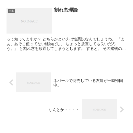
は嫌なはずです。 じゃあ、仕事とプライベートの...
割れ窓理論
仕事
って知ってますか？ どちらかといえば性悪説なんでしょうね。 「ま
あ、あそこ使ってない建物だし、 ちょっと放置しても良いだろ
う。」 と割れ窓を放置してしまうとします。 すると、 その建物の他
の窓も割られ、 治安が悪い雰囲気を作ります。 そこを...
ネパールで商売している友達が一時帰国
中。
なんとか・・・・