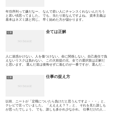
年功序列って嫌だなー、 なんで若い人にチャンスくれないんだろう
と若い頃思ってました。 でも、当たり前なんですよね。 資本主義は
基本はネズミ講と同じ。 早く始めた方が儲かります。
全ては正解
仕事
人に迷惑かけない。人を傷つけない。命に関係しない。自己責任で負
えないリスクは負わない。 この大前提の元、全ての選択肢は正解だ
と思います。 選んだ道は後悔せずに進むのが一番ですが、選んだ道
で自己嫌悪に陥ったり、後悔する事もあると思います。 で...
仕事の捉え方
仕事
以前、ニートが「定職についたら負けだと思うんですよ・・・」と、
テレビで言っていました。 「ええええ？？」と、 それを見た誰しも
が思ったでしょう。 でも、誰しも多かれ少なかれ、 仕事だけの人生