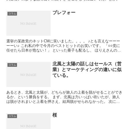
ブレフォー
コラム
選挙の某政党のネットCMに笑いました。。。。 ♪とも言えなーーー
ーーい♪ これ私の中で今月のベストヒットのお笑いです。 「○○党に
任せたら日本が危ない！」 といった冊子も配るし、 ほりえさんのブ
ログにもあるように、 まさに場外乱闘。 でも、...
北風と太陽の話しはセールス（営
コラム
業）とマーケティングの違いに似
ている。
あるとき、北風と太陽が、どちらが旅人の上着を脱がせることができ
るか、という勝負をする。 まず、北風は力いっぱい吹いたが、旅人
は脱がされまいと上着を押さえ、結局脱がせられなかった。 次に太
陽は暖かく照りつけた。すると旅人は暑さに耐え切れず、今...
桜
コラム