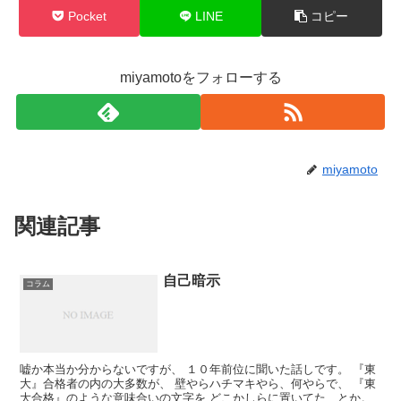
Pocket
LINE
コピー
miyamotoをフォローする
miyamoto
関連記事
自己暗示
コラム
嘘か本当か分からないですが、 １０年前位に聞いた話しです。 『東
大』合格者の内の大多数が、 壁やらハチマキやら、何やらで、 『東
大合格』のような意味合いの文字を どこかしらに置いてた、とか。