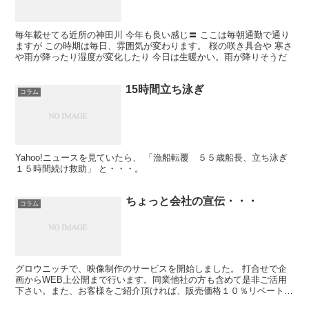
毎年載せてる近所の神田川 今年も良い感じ〓 ここは毎朝通勤で通り
ますが この時期は毎日、雰囲気が変わります。 桜の咲き具合や 寒さ
や雨が降ったり湿度が変化したり 今日は生暖かい。雨が降りそうだ
15時間立ち泳ぎ
コラム
Yahoo!ニュースを見ていたら、 「漁船転覆 ５５歳船長、立ち泳ぎ
１５時間続け救助」 と・・・。
ちょっと会社の宣伝・・・
コラム
グロウニッチで、映像制作のサービスを開始しました。 打合せで企
画からWEB上公開まで行います。同業他社の方も含めて是非ご活用
下さい。また、お客様をご紹介頂ければ、販売価格１０％リベートが
あります。 映像第1号はシチズンプラザ様で行いました。...