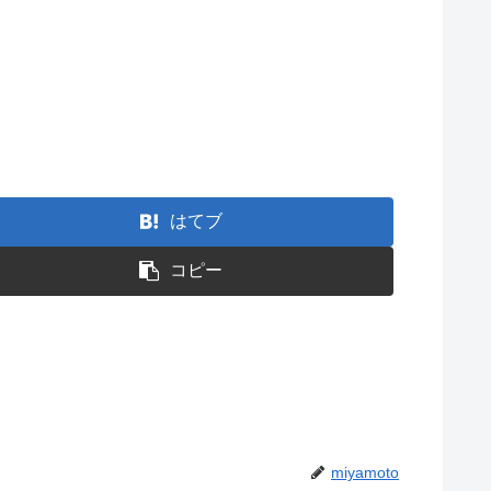
はてブ
コピー
miyamoto