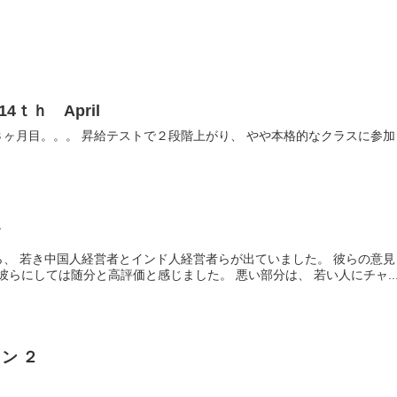
4ｔｈ April
ヶ月目。。。 昇給テストで２段階上がり、 やや本格的なクラスに参
て
、 若き中国人経営者とインド人経営者らが出ていました。 彼らの意見と
彼らにしては随分と高評価と感じました。 悪い部分は、 若い人にチャ..
ン ２