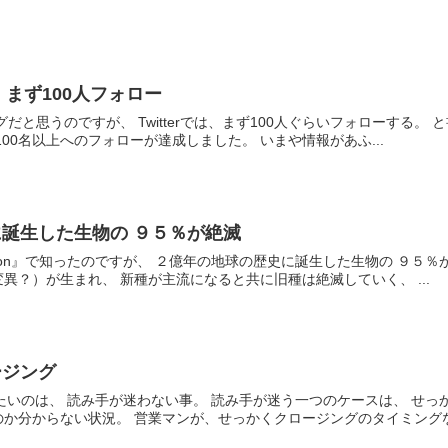
は、まず100人フォロー
だと思うのですが、 Twitterでは、まず100人ぐらいフォローする。
00名以上へのフォローが達成しました。 いまや情報があふ...
誕生した生物の ９５％が絶滅
tion』で知ったのですが、 ２億年の地球の歴史に誕生した生物の ９５
異？）が生まれ、 新種が主流になると共に旧種は絶滅していく、 ...
ージング
たいのは、 読み手が迷わない事。 読み手が迷う一つのケースは、 せっ
か分からない状況。 営業マンが、せっかくクロージングのタイミングなの