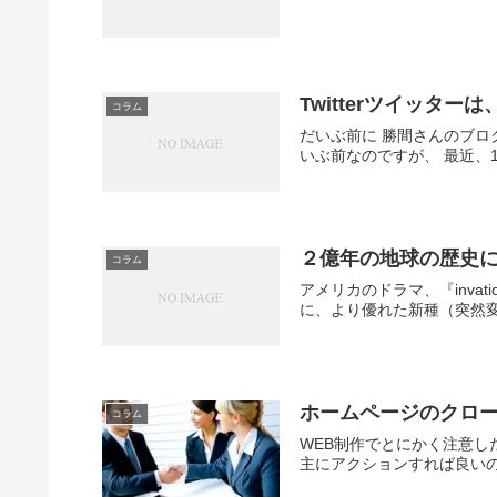
Twitterツイッター
コラム
だいぶ前に 勝間さんのブログ
いぶ前なのですが、 最近、1
２億年の地球の歴史に
コラム
アメリカのドラマ、『inva
に、より優れた新種（突然変
ホームページのクロ
コラム
WEB制作でとにかく注意し
主にアクションすれば良いの