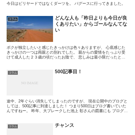
今日はビリヤードではなくダーツを。 バグースに行ってきました。
どんな人も「昨日よりも今日が良
コラム
くありたい」からゴールなんてな
い
ボクが独立したいと感じたきっかけは色々ありますが、 心底感じた
きっかけの一つは両親との別れでした。 親からの愛情をたっぷり受
けて成人した２３歳の頃だったお陰で、 悲しみは最小限だったと思
います。 （親の愛情を十分受けた子ほど親離れできる気が...
500記事目！
コラム
途中、2年ぐらい消失してしまったのですが、 現在公開中のブログと
しては、500記事に到達しました！ つまり500日はブログ書いていた
んですねー。 昨年、大ブレークした池上 彰さんの図書にも ブログは
（見る人が少ないとしても）誰かに見せようと...
チャンス
コラム