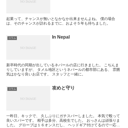
起業って、チャンスが無いとなかなか出来ませんよね。 僕の場合
は、そのチャンスが訪れるまでに、およそ５年も待ちました。
In Nepal
コラム
新卒時代の同期が出しているネパールの店に行きました。 こぢんま
りしていますが、 タメル地区というネパールの都市部にある、 雰囲
気はかなり良いお店です。 スタッフと一緒に。
攻めと守り
コラム
一昨日、キックで、 久しぶりにガチスパーしました。 本気で殴って
良いスパーです。 相手は多分、高校生でした。 おっさんは頑張りま
した。 グローブは１６オンスだし、 ヘッドギア付けてるので一応安