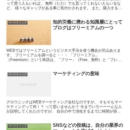
って買う人もいれば、 無料（ただ）でも貰ってくれない人もいるな
ど、 様々なギャップがある事に気付かされます。 また、購入するお
客様の中でも、 感謝して購入してもらえる人もいれば、...
知的労働に携わる知識層にとって
マーケティング
ブログはフリーミアムの一つ
WEBではフリーミアムというビジネス手法を使う機会が沢山ありま
す。 フリーミアムを調べると・・・ 「フリーミアム」
（Freemium）という単語は、「フリー」（Free、無料）と「プレミ
アム」（Premium、割増）という、ビジネスモデルの...
マーケティングの意味
マーケティング
グロウニッチはWEBマーケティング会社なのですが、 そもそもマー
ケティングって何！？ って思いませんか？ 今までいろーーーんな人
が説明してくれたのですが、 自分の中で消化するまでに時間が掛か
りました。 「マーケティングは営業だよ」 「マーケ...
SNSなどの投稿は、自分の業界の
マーケティング