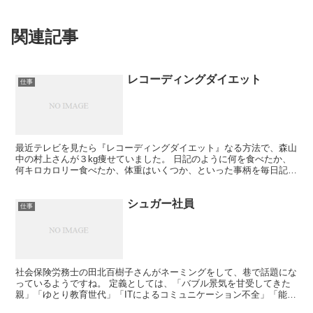
関連記事
レコーディングダイエット
仕事
最近テレビを見たら『レコーディングダイエット』なる方法で、森山
中の村上さんが３kg痩せていました。 日記のように何を食べたか、
何キロカロリー食べたか、体重はいくつか、といった事柄を毎日記録
していくダイエット法。無理して食事制限はせず、毎日記...
シュガー社員
仕事
社会保険労務士の田北百樹子さんがネーミングをして、巷で話題にな
っているようですね。 定義としては、「バブル景気を甘受してきた
親」「ゆとり教育世代」「ITによるコミュニケーション不全」「能力
主義による転職志向」の要素が合致した結果生まれた、「...