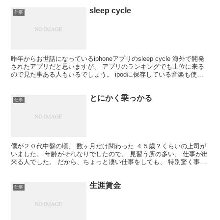
sleep cycle
仕事
昨年からお世話になっているiphoneアプリのsleep cycle 海外で開発
されたアプリだと思いますが、 アプリのランキングでも上位に来る
ので見た事ある人もいるでしょう。 ipodに保存している音楽も使え
るの良い点ですが、 デフォルトの...
とにかく乗っかる
仕事
僕が２０代中盤の頃、 数ヶ月だけ関わった ４５歳？くらいの上司が
いました。 年齢がそれなりでしたので、 見習う所の多い、 仕事が出
来る人でした。 だから、ちょっと凄い仕事をしても、 特別驚く事は
ありません。
生涯賃金
仕事