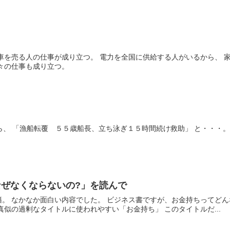
車を売る人の仕事が成り立つ。 電力を全国に供給する人がいるから、 
々の仕事も成り立つ。
いたら、 「漁船転覆 ５５歳船長、立ち泳ぎ１５時間続け救助」 と・・・
ぜなくならないの?」を読んで
した書籍。 なかなか面白い内容でした。 ビジネス書ですが、お金持ちって
真似の過剰なタイトルに使われやすい「お金持ち」 このタイトルだ...