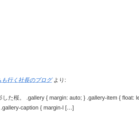
。
っちも行く社長のブログ
より:
margin: auto; } .gallery-item { float: left; marg
 .gallery-caption { margin-l […]