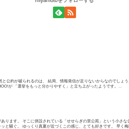
miyamotoをフォローする
然と公約が破られるのは、 結局、情報発信が足りないからなのでしょう
OO!が 「選挙をもっと分かりやすく」と立ち上がったようです。...
あります。 そこに併設されている「せせらぎの里公苑」という小さな公
ッと騒ぐ。 ゆっくり真夏が近づくこの感じ、とても好きです。 早く梅雨よ