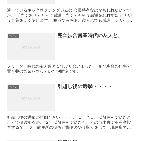
通っているキックボクシングジムの 会長特有なのかもしれないです
が、 「当てさせてもらう感謝、当ててもらう感謝を忘れずに」 とい
う言葉をよく使います。 殴っても感謝、蹴られても感謝、 という一
見、危ない世界のようですが、 「感謝」さえ忘れなけ...
完全歩合営業時代の友人と。
コラム
フリーター時代の友人達と５年ぶり会いました。 完全歩合の仕事で
置き薬の営業をやっていた仲間達です。
引越し後の選挙・・・・
コラム
引越し後の選挙が面倒くさい・・・。 １ 当日、以前住んでいたと
ころで投票するか、 ２ 以前住んでいたろころの市庁舎で不在者投
票するか、 ３ 前住所の役所と郵便のやり取りをして、現住所で不
在者投票するか、 引越しのタイミングで選挙、という人は...