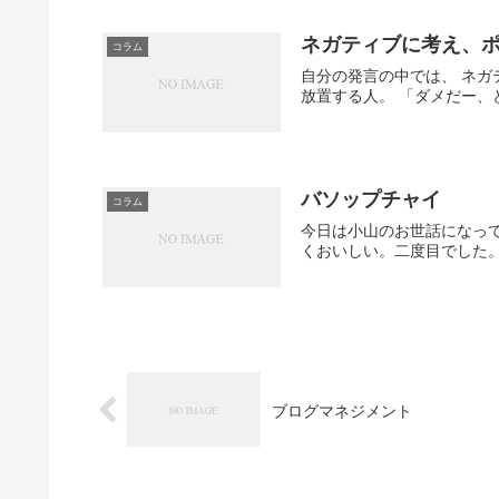
ネガティブに考え、
コラム
自分の発言の中では、 ネガ
放置する人。 「ダメだー、
バソップチャイ
コラム
今日は小山のお世話になっ
くおいしい。二度目でした
ブログマネジメント