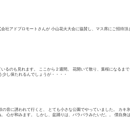
式会社アドプロモートさんが 小山花火大会に協賛し、マス席にご招待頂
いるのも見れます。 ここから２週間。 花開いて散り、葉桜になるまで
もう少し保たれるんでしょうが・・・・
鼓の音に誘われて行くと、 とても小さな公園でやっていました。 カキ
。 心が和みます。 しかし、盆踊りは、パラパラみたいだ。。 僕自身は.