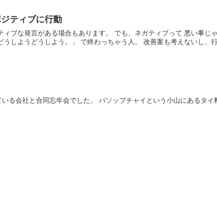
ポジティブに行動
ティブな発言がある場合もあります。 でも、ネガティブって 悪い事じ
どうしようどうしよう。」 で終わっちゃう人。 改善案も考えないし、行動
ている会社と合同忘年会でした。 バソップチャイという小山にあるタイ
。