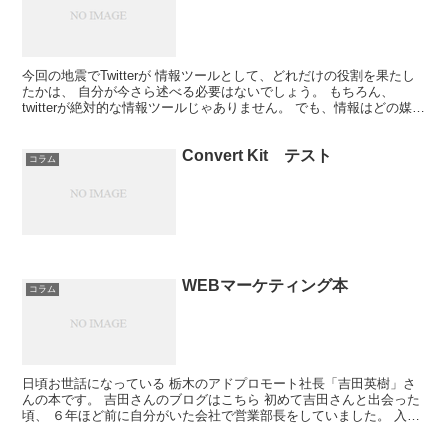
今回の地震でTwitterが 情報ツールとして、どれだけの役割を果たし
たかは、 自分が今さら述べる必要はないでしょう。 もちろん、
twitterが絶対的な情報ツールじゃありません。 でも、情報はどの媒体
よりも早く、 より役立つ情報元へのHU...
Convert Kit テスト
コラム
WEBマーケティング本
コラム
日頃お世話になっている 栃木のアドプロモート社長「吉田英樹」さ
んの本です。 吉田さんのブログはこちら 初めて吉田さんと出会った
頃、 ６年ほど前に自分がいた会社で営業部長をしていました。 入社
時の「目標」をテーマにした研修で 自分は今年、本を...