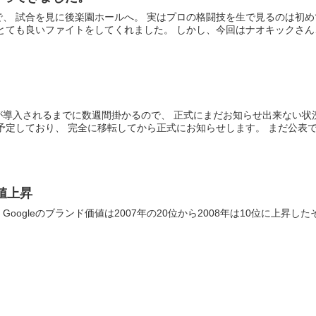
、 試合を見に後楽園ホールへ。 実はプロの格闘技を生で見るのは初め
とても良いファイトをしてくれました。 しかし、今回はナオキックさん、.
。
が導入されるまでに数週間掛かるので、 正式にまだお知らせ出来ない状
予定しており、 完全に移転してから正式にお知らせします。 まだ公表でき
価値上昇
oogleのブランド価値は2007年の20位から2008年は10位に上昇し