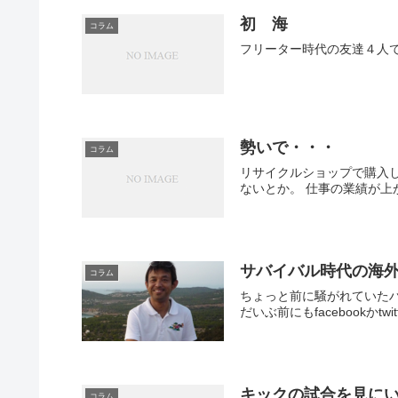
初 海
コラム
フリーター時代の友達４人
勢いで・・・
コラム
リサイクルショップで購入し
ないとか。 仕事の業績が上
サバイバル時代の海
コラム
ちょっと前に騒がれていたハ
だいぶ前にもfacebookかt
キックの試合を見に
コラム