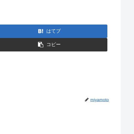
はてブ
コピー
miyamoto