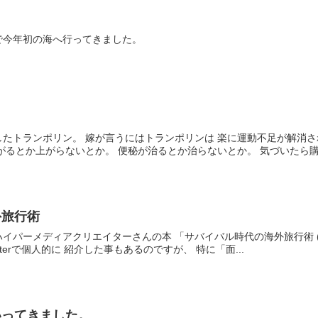
で今年初の海へ行ってきました。
たトランポリン。 嫁が言うにはトランポリンは 楽に運動不足が解消さ
がるとか上がらないとか。 便秘が治るとか治らないとか。 気づいたら購入
外旅行術
イパーメディアクリエイターさんの本 「サバイバル時代の海外旅行術 
witterで個人的に 紹介した事もあるのですが、 特に「面...
いってきました。