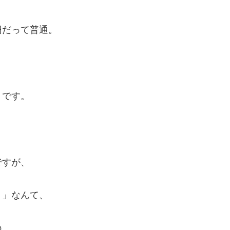
円だって普通。
トです。
ですが、
！」なんて、
ね。