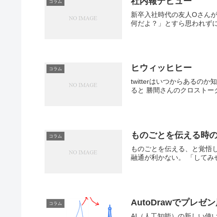
社内報デビュー
コラム
新卒入社時代の友人Oさんが
何だよ？」とすら思われずに
ヒウィッヒヒー
コラム
twitterはいつからあ
ると 勝間さんのクロストー
ものごとを伝える時
コラム
ものごとを伝える、と覚悟し
融通が利かない。 「してみせ
AutoDrawでプレ
コラム
AI（人工知能）の新しい使い方