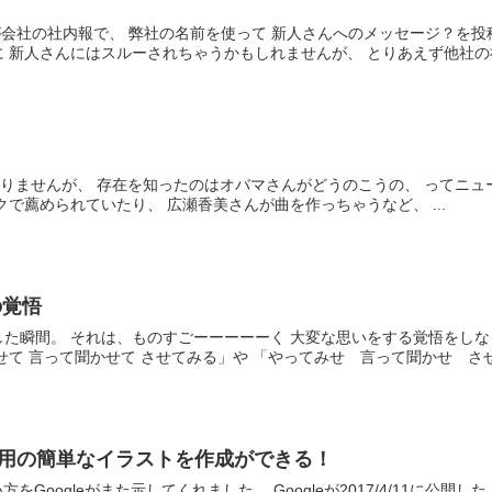
会社の社内報で、 弊社の名前を使って 新人さんへのメッセージ？を投
 新人さんにはスルーされちゃうかもしれませんが、 とりあえず他社の社.
るのか知りませんが、 存在を知ったのはオバマさんがどうのこうの、 ってニ
クで薦められていたり、 広瀬香美さんが曲を作っちゃうなど、 ...
の覚悟
た瞬間。 それは、ものすごーーーーーく 大変な思いをする覚悟をしな
て 言って聞かせて させてみる」や 「やってみせ 言って聞かせ させ.
ゼン用の簡単なイラストを作成ができる！
をGoogleがまた示してくれました。 Googleが2017/4/11に公開