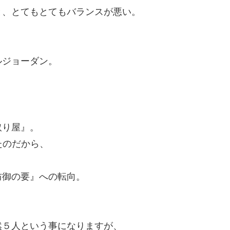
と、とてもとてもバランスが悪い。
ルジョーダン。
、
取り屋』。
たのだから、
防御の要』への転向。
然５人という事になりますが、