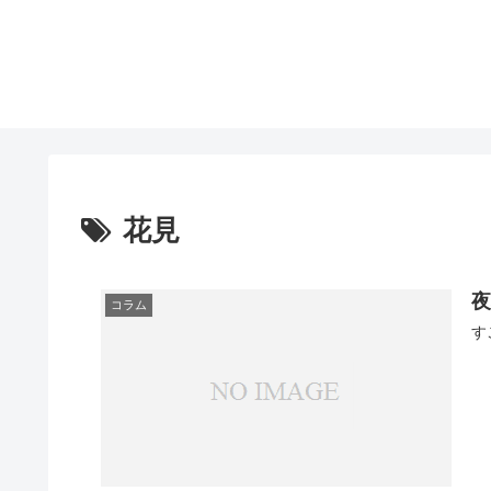
花見
コラム
す