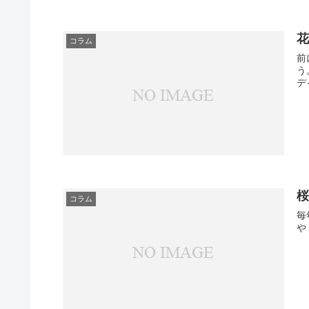
花
コラム
前
う
デ
コラム
毎
や