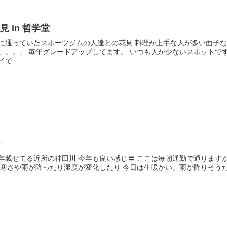
見 in 哲学堂
に通っていたスポーツジムの人達との花見 料理が上手な人が多い面子な
。。。」 毎年グレードアップしてます。 いつも人が少ないスポットで
イで...
桜
年載せてる近所の神田川 今年も良い感じ〓 ここは毎朝通勤で通ります
 寒さや雨が降ったり湿度が変化したり 今日は生暖かい。雨が降りそう