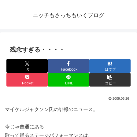
ニッチもさっちもいくブログ
残念すぎる・・・・
X
Facebook
はてブ
Pocket
LINE
コピー
2009.06.26
マイケルジャクソン氏の訃報のニュース。
今じゃ普通にある
歌って踊るステージパフォーマンスは、