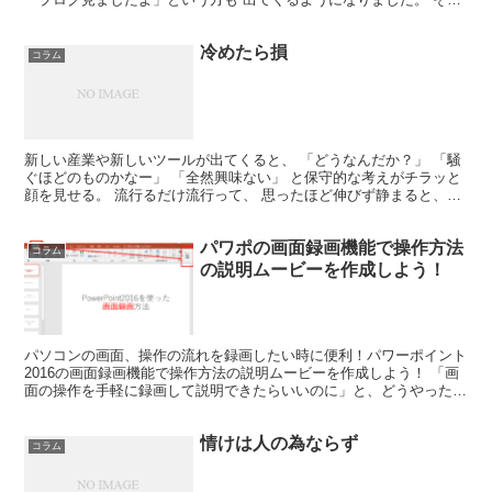
が新規テレアポ先だとすると、 話しがとても早い。...
冷めたら損
コラム
新しい産業や新しいツールが出てくると、 「どうなんだか？」 「騒
ぐほどのものかなー」 「全然興味ない」 と保守的な考えがチラッと
顔を見せる。 流行るだけ流行って、 思ったほど伸びず静まると、
「だからいわんこっちゃない」 と、保守的な考えが...
パワポの画面録画機能で操作方法
コラム
の説明ムービーを作成しよう！
パソコンの画面、操作の流れを録画したい時に便利！パワーポイント
2016の画面録画機能で操作方法の説明ムービーを作成しよう！ 「画
面の操作を手軽に録画して説明できたらいいのに」と、どうやったら
いいのか探した事ありませんか？意外と知られていない...
情けは人の為ならず
コラム