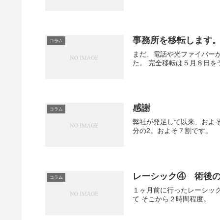
事務所を移転します
コラム
まだ、電話や光ファイバー
た。 完全移転は５月８日を
感謝
コラム
弊社が発足して以来、およそ
分の2。およそ７割です。
レーシック④ 術後
コラム
１ヶ月前に行ったレーシック
て そこから２時間程度。