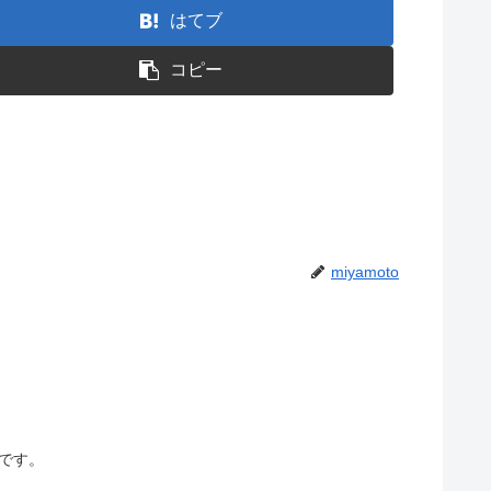
はてブ
コピー
miyamoto
です。