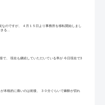
況なのですが、 ４月１５日より事務所を移転開始しまし
る...
様で、 現在も継続していただいている率が 今日現在で3
目が本格的に痛いのは術後、 ３０分ぐらいで麻酔が切れ