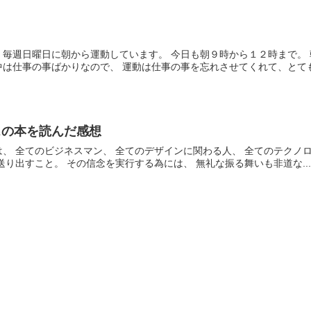
毎週日曜日に朝から運動しています。 今日も朝９時から１２時まで。 
は仕事の事ばかりなので、 運動は仕事の事を忘れさせてくれて、とてもリ
スの本を読んだ感想
、 全てのビジネスマン、 全てのデザインに関わる人、 全てのテクノロ
送り出すこと。 その信念を実行する為には、 無礼な振る舞いも非道な..