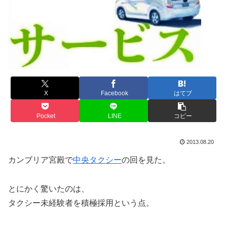
X
Facebook
はてブ
Pocket
LINE
コピー
2013.08.20
カンブリア宮殿で
中央タクシー
の回を見た。
とにかく驚いたのは、
タクシー未経験者を積極採用という点。