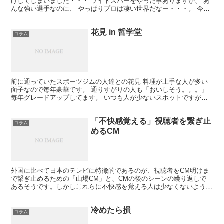
けしてしまいました・・・ ライトスパーをやった事ありますが、 あ
んな強い選手なのに、 やっぱりプロは凄い世界だなー・・・。 今日
はKO続出の大波乱の試合でした。。
花見 in 哲学堂
コラム
前に通っていたスポーツジムの人達との花見 料理が上手な人が多い
面子なので毎年豪華です。 通りすがりの人も「おいしそう。。。」
毎年グレードアップしてます。 いつも人が少ないスポットですが、
今日は混んでいます。 多分、本日、今年のベストデイで...
「不快感覚える」視聴者を繋ぎ止
コラム
めるCM
外国に比べて日本のテレビに特徴的であるのが、視聴者をCM明けま
で繋ぎ止めるための「山場CM」と、CMの後のシーンの繰り返しで
あるそうです。しかしこれらに不快感を覚える人は少なくないようで
す。 朝日新聞の報道によると山場CMを含む番組に84...
冷めたら損
コラム