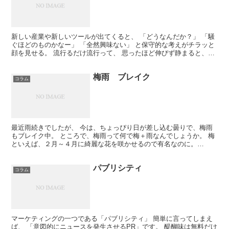
新しい産業や新しいツールが出てくると、 「どうなんだか？」 「騒
ぐほどのものかなー」 「全然興味ない」 と保守的な考えがチラッと
顔を見せる。 流行るだけ流行って、 思ったほど伸びず静まると、
「だからいわんこっちゃない」 と、保守的な考えが...
梅雨 ブレイク
コラム
最近雨続きでしたが、 今は、ちょっぴり日が差し込む曇りで、梅雨
もブレイク中。 ところで、梅雨って何で梅＋雨なんでしょうか。 梅
といえば、２月～４月に綺麗な花を咲かせるので有名なのに。
wikipediaで調べたら、載ってました。 梅が実を...
パブリシティ
コラム
マーケティングの一つである「パブリシティ」 簡単に言ってしまえ
ば、 「意図的にニュースを発生させるPR」です。 醍醐味は無料だけ